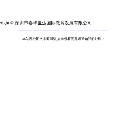
pyright © 深圳市嘉华世达国际教育发展有限公司
粤ICP备14075
www.liuxueusa.com.cn
嘉华国际教育优酷频道
本站部分图文来源网络,如有侵权问题请通知我们处理！